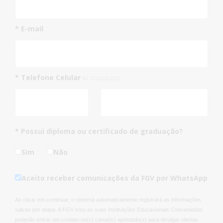
* E-mail
* Telefone Celular
Ex.: 22 22222-2222
* Possui diploma ou certificado de graduação?
Sim
Não
Aceito receber comunicações da FGV por WhatsApp
Ao clicar em continuar, o sistema automaticamente registrará as informações
salvas por etapa. A FGV e/ou as suas Instituições Educacionais Conveniadas
poderão entrar em contato no(s) canal(is) apontado(s) para divulgar ofertas