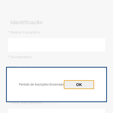
Identificação
* Nome Completo
* Documento
CPF
Passaporte
* Número Documento
Inscrições Encerradas!
Período de Inscrições Encerrado
* Data Nascimento
dd/mm/aaaa