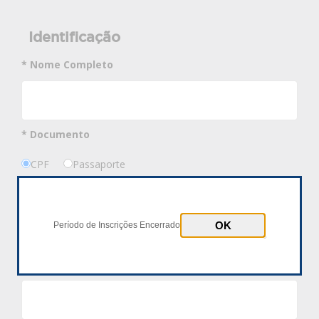
Identificação
* Nome Completo
* Documento
CPF
Passaporte
* Número Documento
Período de Inscrições Encerrado
* Data Nascimento
dd/mm/aaaa