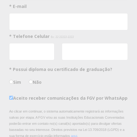
* E-mail
* Telefone Celular
Ex.: 22 22222-2222
* Possui diploma ou certificado de graduação?
Sim
Não
Aceito receber comunicações da FGV por WhatsApp
Ao clicar em continuar, o sistema automaticamente registrará as informações
salvas por etapa. A FGV e/ou as suas Instituições Educacionais Conveniadas
poderão entrar em contato no(s) canal(is) apontado(s) para divulgar ofertas
baseadas no seu interesse. Direitos previstos na Lei 13.709/2018 (LGPD) e a
sua forma de exercício estão informados
aqui
.