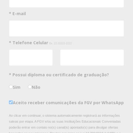
* E-mail
* Telefone Celular
Ex.: 22 22222-2222
* Possui diploma ou certificado de graduação?
Sim
Não
Aceito receber comunicações da FGV por WhatsApp
Ao clicar em continuar, o sistema automaticamente registrará as informações
salvas por etapa. A FGV e/ou as suas Instituições Educacionais Conveniadas
poderão entrar em contato no(s) canal(is) apontado(s) para divulgar ofertas