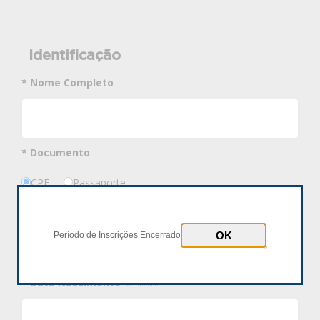
Identificação
* Nome Completo
* Documento
CPF
Passaporte
* Número Documento
Período de Inscrições Encerrado
* Data Nascimento
dd/mm/aaaa