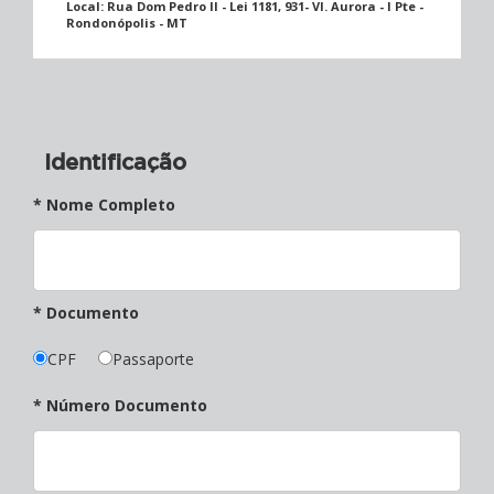
Local:
Rua Dom Pedro II - Lei 1181, 931- Vl. Aurora - I Pte -
Rondonópolis - MT
Identificação
* Nome Completo
* Documento
CPF
Passaporte
* Número Documento