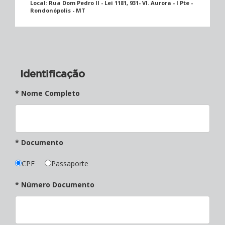
Local:
Rua Dom Pedro II - Lei 1181, 931- Vl. Aurora - I Pte -
Rondonópolis - MT
Identificação
* Nome Completo
* Documento
CPF
Passaporte
* Número Documento