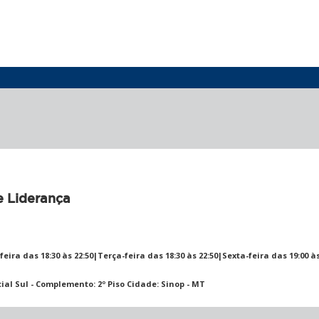
 Liderança
ira das 18:30 às 22:50|Terça-feira das 18:30 às 22:50|Sexta-feira das 19:00 
ial Sul - Complemento: 2º Piso Cidade: Sinop - MT