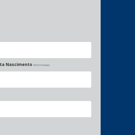
ata Nascimento
dd/mm/aaaa