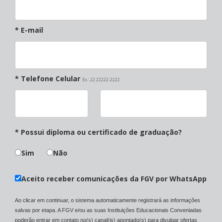
* E-mail
* Telefone Celular
Ex.: 22 22222-2222
* Possui diploma ou certificado de graduação?
Sim
Não
Aceito receber comunicações da FGV por WhatsApp
Ao clicar em continuar, o sistema automaticamente registrará as informações
salvas por etapa. A FGV e/ou as suas Instituições Educacionais Conveniadas
poderão entrar em contato no(s) canal(is) apontado(s) para divulgar ofertas