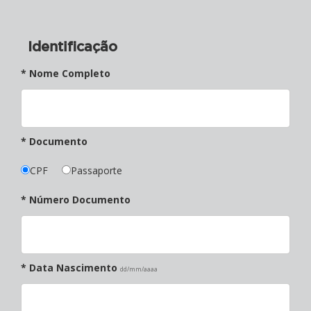
Identificação
* Nome Completo
* Documento
CPF
Passaporte
* Número Documento
* Data Nascimento
dd/mm/aaaa