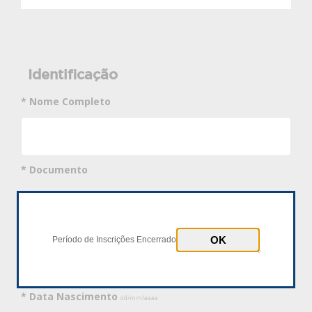
Identificação
* Nome Completo
* Documento
CPF
Passaporte
* Número Documento
Período de Inscrições Encerrado
* Data Nascimento
dd/mm/aaaa