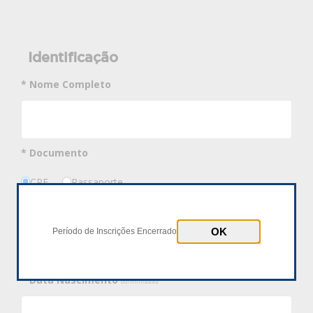
Identificação
* Nome Completo
* Documento
CPF
Passaporte
* Número Documento
Período de Inscrições Encerrado
* Data Nascimento
dd/mm/aaaa