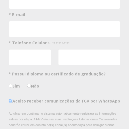
* E-mail
* Telefone Celular
Ex.: 22 22222-2222
* Possui diploma ou certificado de graduação?
Sim
Não
Aceito receber comunicações da FGV por WhatsApp
Ao clicar em continuar, o sistema automaticamente registrará as informações
salvas por etapa. A FGV e/ou as suas Instituições Educacionais Conveniadas
poderão entrar em contato no(s) canal(is) apontado(s) para divulgar ofertas