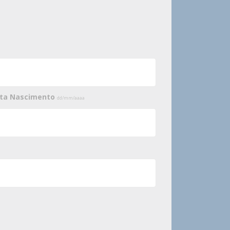
ata Nascimento
dd/mm/aaaa