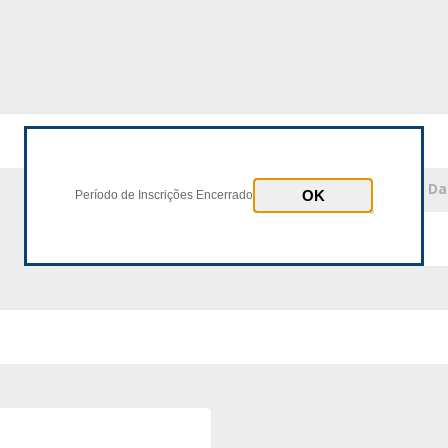
* Número Documento
* D
Período de Inscrições Encerrado