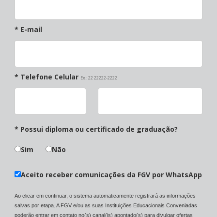
* E-mail
* Telefone Celular
Ex.: 22 22222-2222
* Possui diploma ou certificado de graduação?
Sim
Não
Aceito receber comunicações da FGV por WhatsApp
Ao clicar em continuar, o sistema automaticamente registrará as informações
salvas por etapa. A FGV e/ou as suas Instituições Educacionais Conveniadas
poderão entrar em contato no(s) canal(is) apontado(s) para divulgar ofertas