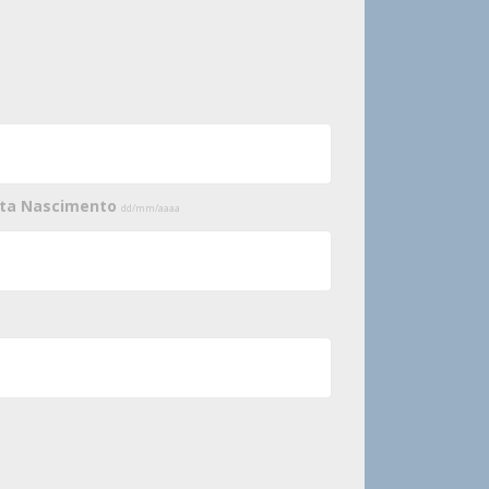
ata Nascimento
dd/mm/aaaa