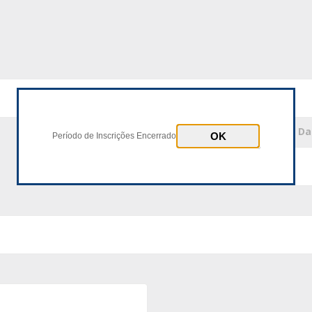
* Número Documento
* D
Período de Inscrições Encerrado