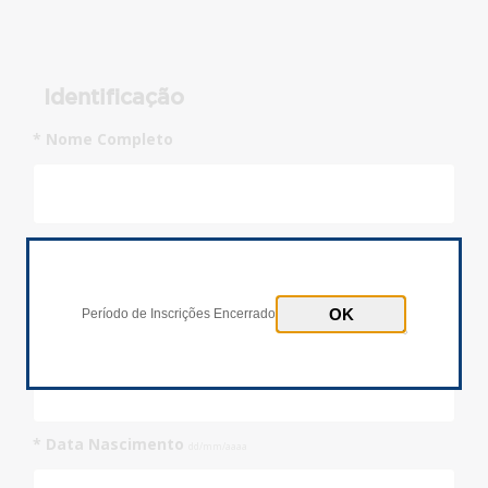
Identificação
* Nome Completo
* Documento
Inscrições Encerradas!
CPF
Passaporte
Período de Inscrições Encerrado
* Número Documento
* Data Nascimento
dd/mm/aaaa