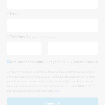
* E-mail
* Telefone Celular
Ex.: 22 22222-2222
Aceito receber comunicações da FGV por WhatsApp
Ao clicar em continuar, o sistema automaticamente registrará as informações
salvas por etapa. A FGV e/ou as suas Instituições Educacionais Conveniadas
poderão entrar em contato no(s) canal(is) apontado(s) para divulgar ofertas
baseadas no seu interesse. Direitos previstos na Lei 13.709/2018 (LGPD) e a
sua forma de exercício estão informados
aqui
.
Continuar