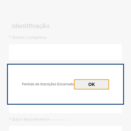
Identificação
* Nome Completo
* Documento
Inscrições Encerradas!
CPF
Passaporte
Período de Inscrições Encerrado
* Número Documento
* Data Nascimento
dd/mm/aaaa