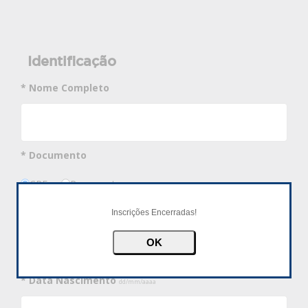
Identificação
* Nome Completo
* Documento
CPF
Passaporte
* Número Documento
Inscrições Encerradas!
* Data Nascimento
dd/mm/aaaa