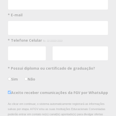
* E-mail
* Telefone Celular
Ex.: 22 22222-2222
* Possui diploma ou certificado de graduação?
Sim
Não
Aceito receber comunicações da FGV por WhatsApp
Ao clicar em continuar, o sistema automaticamente registrará as informações
salvas por etapa. A FGV e/ou as suas Instituições Educacionais Conveniadas
poderão entrar em contato no(s) canal(is) apontado(s) para divulgar ofertas