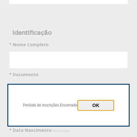
Identificação
* Nome Completo
* Documento
CPF
Passaporte
* Número Documento
Período de Inscrições Encerrado
* Data Nascimento
dd/mm/aaaa