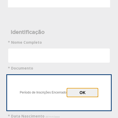
Identificação
* Nome Completo
* Documento
CPF
Passaporte
* Número Documento
Período de Inscrições Encerrado
* Data Nascimento
dd/mm/aaaa