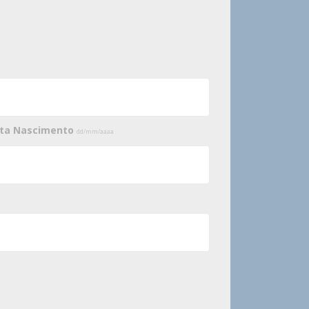
ata Nascimento
dd/mm/aaaa