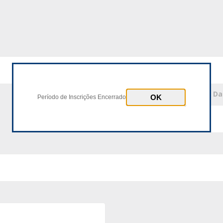
* Número Documento
* D
Período de Inscrições Encerrado