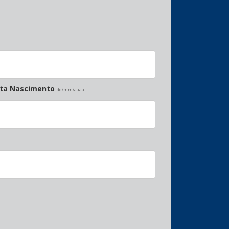
ata Nascimento
dd/mm/aaaa