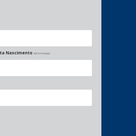
ata Nascimento
dd/mm/aaaa