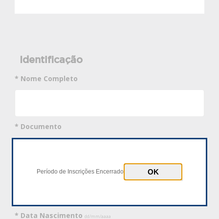
Identificação
* Nome Completo
* Documento
CPF
Passaporte
* Número Documento
Período de Inscrições Encerrado
* Data Nascimento
dd/mm/aaaa