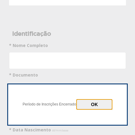
Identificação
* Nome Completo
* Documento
CPF
Passaporte
* Número Documento
Período de Inscrições Encerrado
* Data Nascimento
dd/mm/aaaa