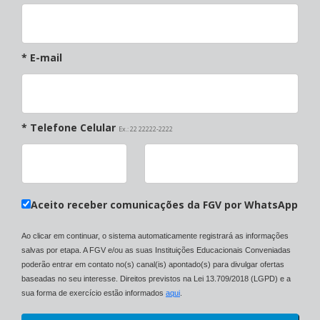
* E-mail
* Telefone Celular
Ex.: 22 22222-2222
Aceito receber comunicações da FGV por WhatsApp
Ao clicar em continuar, o sistema automaticamente registrará as informações
salvas por etapa. A FGV e/ou as suas Instituições Educacionais Conveniadas
poderão entrar em contato no(s) canal(is) apontado(s) para divulgar ofertas
baseadas no seu interesse. Direitos previstos na Lei 13.709/2018 (LGPD) e a
sua forma de exercício estão informados
aqui
.