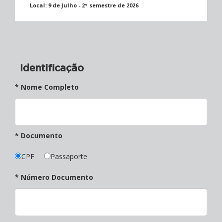
Local:
9 de Julho - 2° semestre de 2026
Identificação
* Nome Completo
* Documento
CPF
Passaporte
* Número Documento