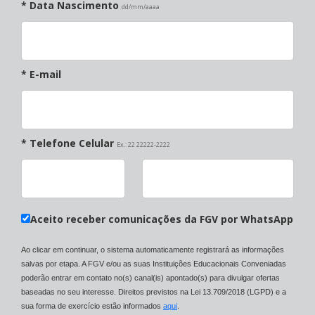
* Data Nascimento
dd/mm/aaaa
* E-mail
* Telefone Celular
Ex.: 22 22222-2222
Aceito receber comunicações da FGV por WhatsApp
Ao clicar em continuar, o sistema automaticamente registrará as informações
salvas por etapa. A FGV e/ou as suas Instituições Educacionais Conveniadas
poderão entrar em contato no(s) canal(is) apontado(s) para divulgar ofertas
baseadas no seu interesse. Direitos previstos na Lei 13.709/2018 (LGPD) e a
sua forma de exercício estão informados
aqui
.