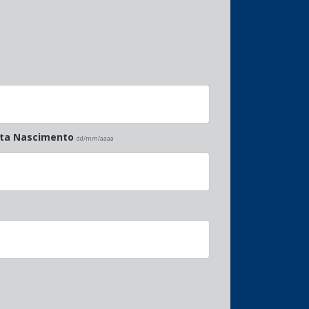
ata Nascimento
dd/mm/aaaa