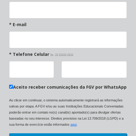
* E-mail
* Telefone Celular
Ex.: 22 22222-2222
Aceito receber comunicações da FGV por WhatsApp
Ao clicar em continuar, o sistema automaticamente registrará as informações
salvas por etapa. A FGV e/ou as suas Instituições Educacionais Conveniadas
poderão entrar em contato no(s) canal(is) apontado(s) para divulgar ofertas
baseadas no seu interesse. Direitos previstos na Lei 13.709/2018 (LGPD) e a
sua forma de exercício estão informados
aqui
.