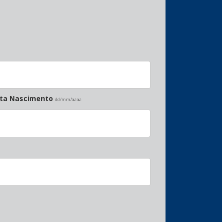
ata Nascimento
dd/mm/aaaa