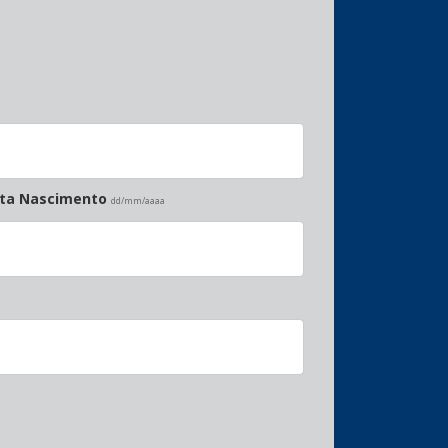
ata Nascimento
dd/mm/aaaa