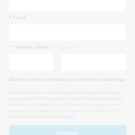
* E-mail
* Telefone Celular
Ex.: 22 22222-2222
Aceito receber comunicações da FGV por WhatsApp
Ao clicar em continuar, o sistema automaticamente registrará as informações
salvas por etapa. A FGV e/ou as suas Instituições Educacionais Conveniadas
poderão entrar em contato no(s) canal(is) apontado(s) para divulgar ofertas
baseadas no seu interesse. Direitos previstos na Lei 13.709/2018 (LGPD) e a
sua forma de exercício estão informados
aqui
.
Continuar