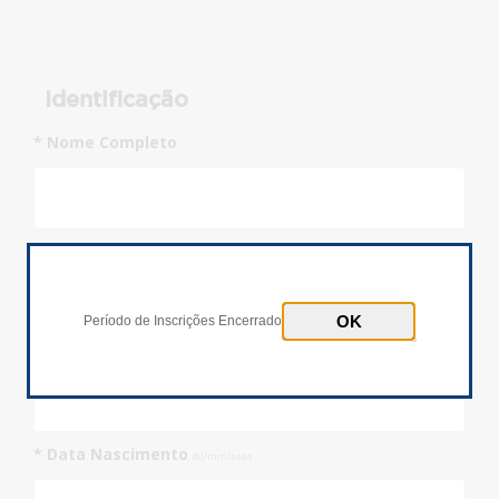
Identificação
* Nome Completo
* Documento
Inscrições Encerradas!
CPF
Passaporte
Período de Inscrições Encerrado
* Número Documento
* Data Nascimento
dd/mm/aaaa