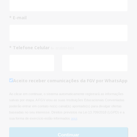
* E-mail
* Telefone Celular
Ex.: 22 22222-2222
Aceito receber comunicações da FGV por WhatsApp
Ao clicar em continuar, o sistema automaticamente registrará as informações
salvas por etapa. A FGV e/ou as suas Instituições Educacionais Conveniadas
poderão entrar em contato no(s) canal(is) apontado(s) para divulgar ofertas
baseadas no seu interesse. Direitos previstos na Lei 13.709/2018 (LGPD) e a
sua forma de exercício estão informados
aqui
.
Continuar