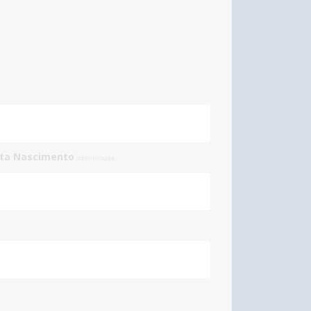
ata Nascimento
dd/mm/aaaa