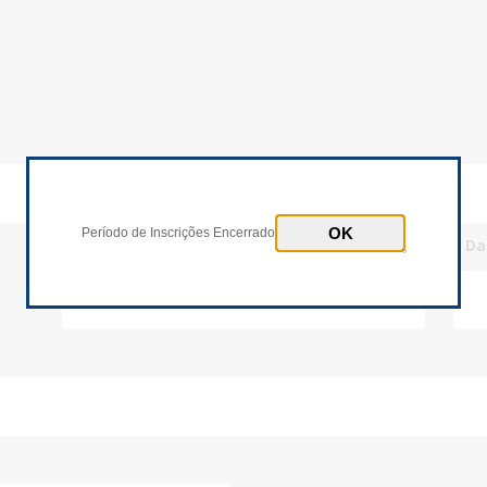
Inscrições Encerradas!
Período de Inscrições Encerrado
* Número Documento
* D