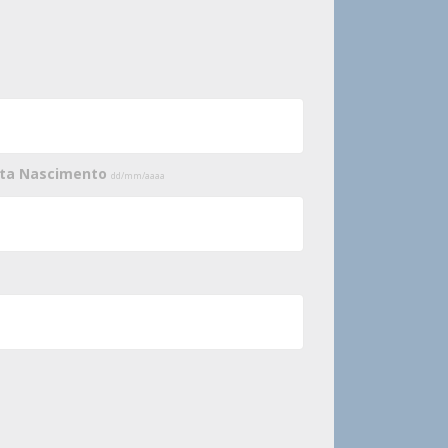
ata Nascimento
dd/mm/aaaa