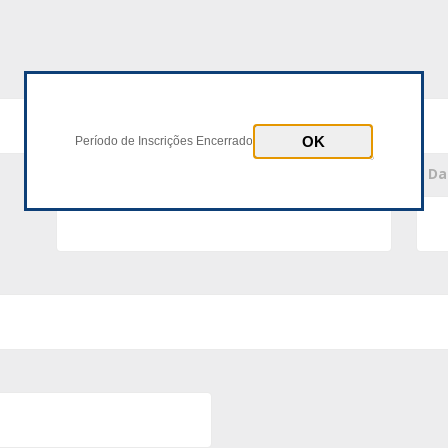
Período de Inscrições Encerrado
* Número Documento
* D