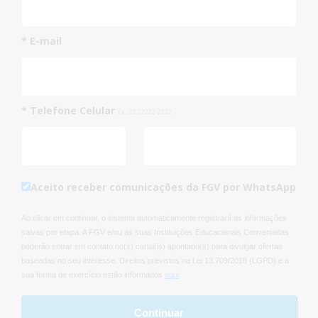
* E-mail
* Telefone Celular
Ex.: 22 22222-2222
Aceito receber comunicações da FGV por WhatsApp
Ao clicar em continuar, o sistema automaticamente registrará as informações
salvas por etapa. A FGV e/ou as suas Instituições Educacionais Conveniadas
poderão entrar em contato no(s) canal(is) apontado(s) para divulgar ofertas
baseadas no seu interesse. Direitos previstos na Lei 13.709/2018 (LGPD) e a
sua forma de exercício estão informados
aqui
.
Continuar