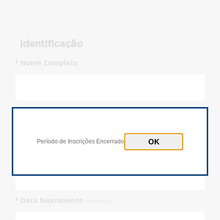
Identificação
* Nome Completo
* Documento
Inscrições Encerradas!
CPF
Passaporte
Período de Inscrições Encerrado
* Número Documento
* Data Nascimento
dd/mm/aaaa