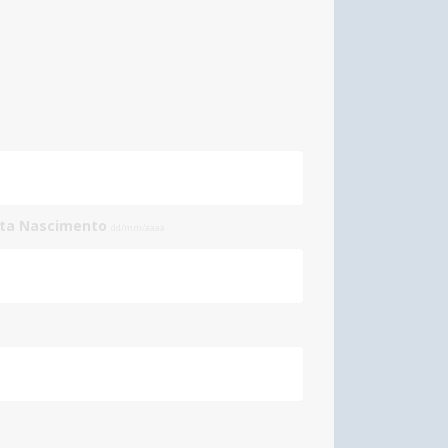
ata Nascimento
dd/mm/aaaa