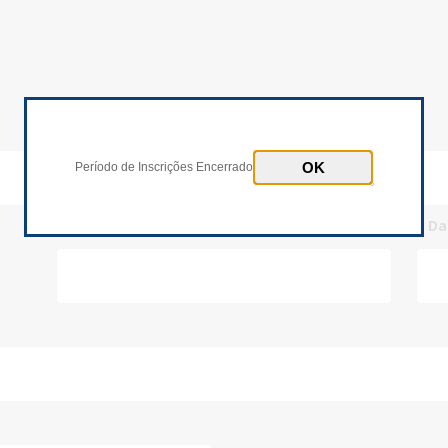
Inscrições Encerradas!
Período de Inscrições Encerrado
* Número Documento
* D