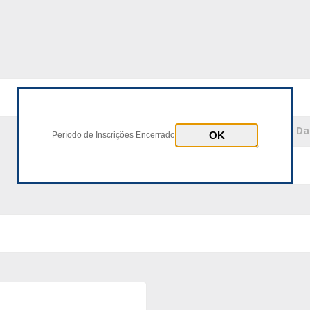
* Número Documento
* D
Período de Inscrições Encerrado