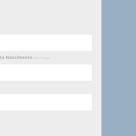
ata Nascimento
dd/mm/aaaa