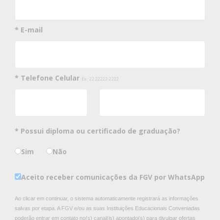
* E-mail
* Telefone Celular
Ex.: 22 22222-2222
* Possui diploma ou certificado de graduação?
Sim
Não
Aceito receber comunicações da FGV por WhatsApp
Ao clicar em continuar, o sistema automaticamente registrará as informações
salvas por etapa. A FGV e/ou as suas Instituições Educacionais Conveniadas
poderão entrar em contato no(s) canal(is) apontado(s) para divulgar ofertas