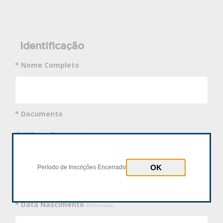
Identificação
* Nome Completo
* Documento
CPF
Passaporte
* Número Documento
Período de Inscrições Encerrado
* Data Nascimento
dd/mm/aaaa